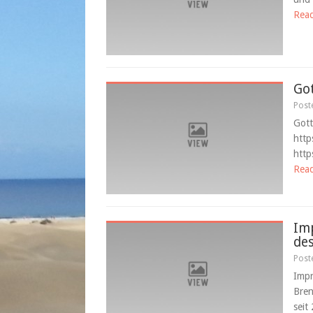
Rea
Go
Post
Got
http
http
Rea
Im
de
Post
Impr
Bren
seit