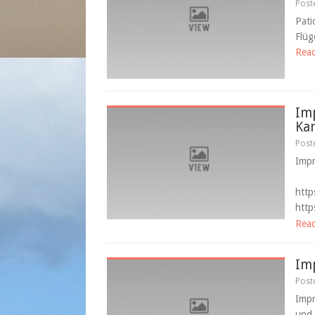
Post
Pati
Flü
Rea
Imp
Ka
Post
Imp
http
http
Rea
Im
Post
Impr
und