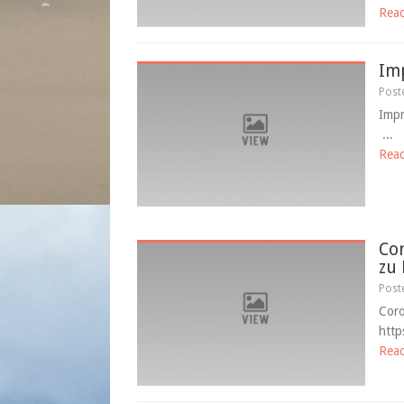
Rea
Im
Post
Impr
...
Rea
Cor
zu 
Post
Coro
http
Rea