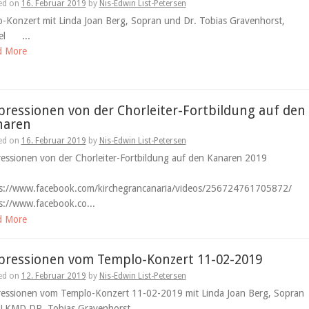
ed on
16. Februar 2019
by
Nis-Edwin List-Petersen
o-Konzert mit Linda Joan Berg, Sopran und Dr. Tobias Gravenhorst,
gel ...
d More
ressionen von der Chorleiter-Fortbildung auf den
naren
ed on
16. Februar 2019
by
Nis-Edwin List-Petersen
ressionen von der Chorleiter-Fortbildung auf den Kanaren 2019
s://www.facebook.com/kirchegrancanaria/videos/256724761705872/
s://www.facebook.co...
d More
pressionen vom Templo-Konzert 11-02-2019
ed on
12. Februar 2019
by
Nis-Edwin List-Petersen
essionen vom Templo-Konzert 11-02-2019 mit Linda Joan Berg, Sopran
 LKMD DR. Tobias Gravenhorst ...