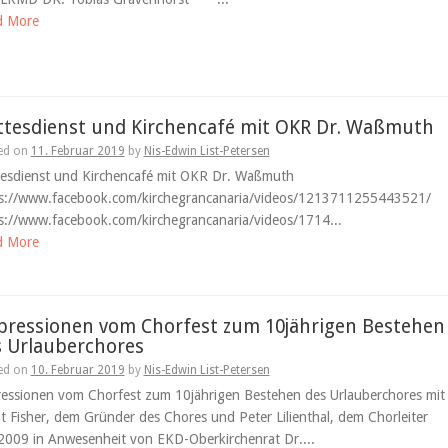
d More
ttesdienst und Kirchencafé mit OKR Dr. Waßmuth
ed on
11. Februar 2019
by
Nis-Edwin List-Petersen
tesdienst und Kirchencafé mit OKR Dr. Waßmuth
s://www.facebook.com/kirchegrancanaria/videos/1213711255443521/
s://www.facebook.com/kirchegrancanaria/videos/1714...
d More
pressionen vom Chorfest zum 10jährigen Bestehen
s Urlauberchores
ed on
10. Februar 2019
by
Nis-Edwin List-Petersen
essionen vom Chorfest zum 10jährigen Bestehen des Urlauberchores mit
t Fisher, dem Gründer des Chores und Peter Lilienthal, dem Chorleiter
 2009 in Anwesenheit von EKD-Oberkirchenrat Dr....