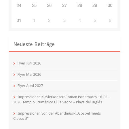
24
25
26
27
28
29
30
31
1
2
3
4
5
6
Neueste Beiträge
Flyer Juni 2026
Flyer Mai 2026
Flyer April 2027
Impressionen Klavierkonzert Roman Ponomarev 16-03-
2026 Templo Ecuménico El Salvador – Playa del Inglés
Impressionen von der Abendmusik „Gospel meets
Classics!“