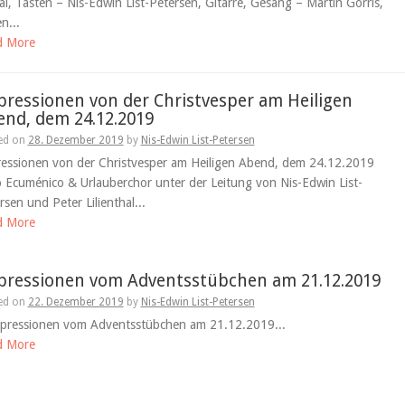
kal, Tasten – Nis-Edwin List-Petersen, Gitarre, Gesang – Martin Gorris,
n...
d More
ressionen von der Christvesper am Heiligen
nd, dem 24.12.2019
ed on
28. Dezember 2019
by
Nis-Edwin List-Petersen
essionen von der Christvesper am Heiligen Abend, dem 24.12.2019
 Ecuménico & Urlauberchor unter der Leitung von Nis-Edwin List-
rsen und Peter Lilienthal...
d More
pressionen vom Adventsstübchen am 21.12.2019
ed on
22. Dezember 2019
by
Nis-Edwin List-Petersen
essionen vom Adventsstübchen am 21.12.2019...
d More