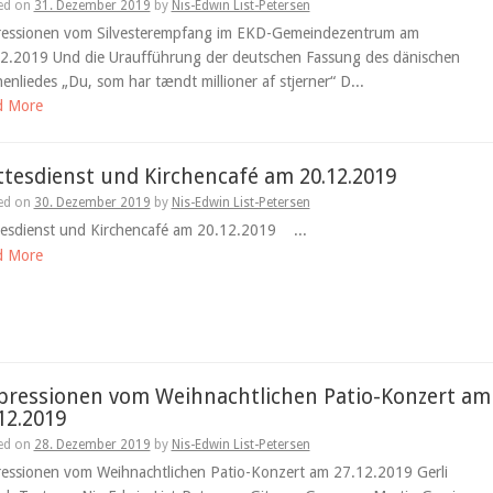
ed on
31. Dezember 2019
by
Nis-Edwin List-Petersen
essionen vom Silvesterempfang im EKD-Gemeindezentrum am
2.2019 Und die Uraufführung der deutschen Fassung des dänischen
henliedes „Du, som har tændt millioner af stjerner“ D...
d More
tesdienst und Kirchencafé am 20.12.2019
ed on
30. Dezember 2019
by
Nis-Edwin List-Petersen
esdienst und Kirchencafé am 20.12.2019 ...
d More
pressionen vom Weihnachtlichen Patio-Konzert am
12.2019
ed on
28. Dezember 2019
by
Nis-Edwin List-Petersen
essionen vom Weihnachtlichen Patio-Konzert am 27.12.2019 Gerli