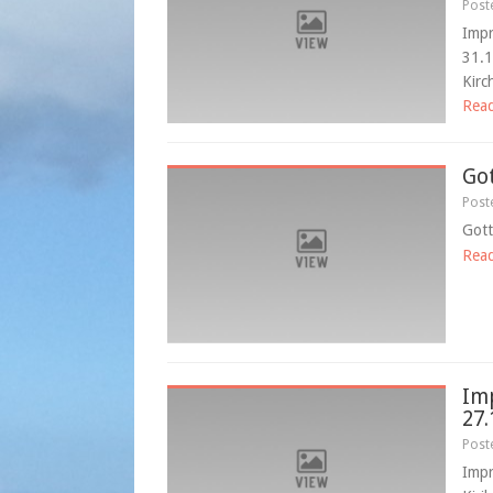
Post
Impr
31.1
Kirc
Rea
Got
Post
Gott
Rea
Im
27.
Post
Impr