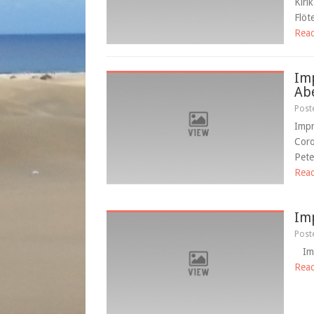
Kiri
Flöte
Rea
Imp
Abe
Post
Impr
Coro
Pete
Rea
Im
Post
Impr
Rea