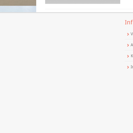
Inf
V
A
K
I