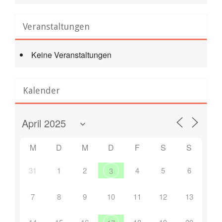
Veranstaltungen
Keine Veranstaltungen
Kalender
M
D
M
D
F
S
S
31
1
2
4
5
6
3
7
8
9
10
11
12
13