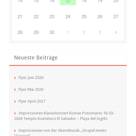
14
15
16
18
19
20
17
21
22
23
24
25
26
27
28
29
30
1
2
3
4
Neueste Beiträge
Flyer Juni 2026
Flyer Mai 2026
Flyer April 2027
Impressionen Klavierkonzert Roman Ponomarev 16-03-
2026 Templo Ecuménico El Salvador – Playa del Inglés
Impressionen von der Abendmusik „Gospel meets
Classics!“