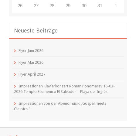
26
27
28
29
30
31
1
Neueste Beiträge
Flyer Juni 2026
Flyer Mai 2026
Flyer April 2027
Impressionen Klavierkonzert Roman Ponomarev 16-03-
2026 Templo Ecuménico El Salvador – Playa del Inglés
Impressionen von der Abendmusik „Gospel meets
Classics!“