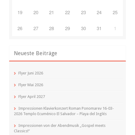
19
20
21
22
23
24
25
26
27
28
29
30
31
1
Neueste Beiträge
Flyer Juni 2026
Flyer Mai 2026
Flyer April 2027
Impressionen Klavierkonzert Roman Ponomarev 16-03-
2026 Templo Ecuménico El Salvador – Playa del Inglés
Impressionen von der Abendmusik „Gospel meets
Classics!“