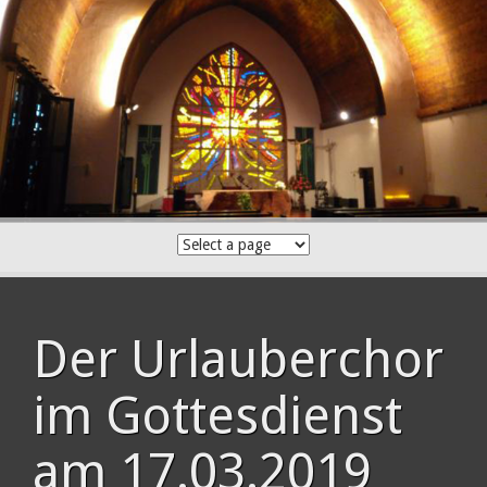
Skip
to
content
Der Urlauberchor
im Gottesdienst
am 17.03.2019