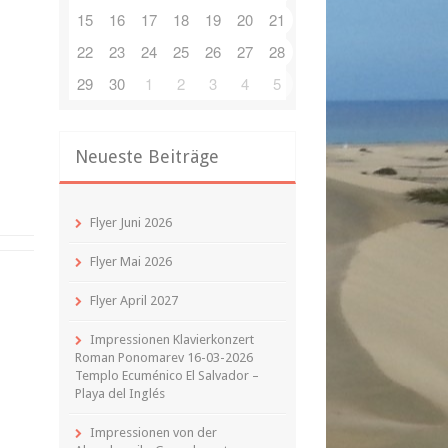
15
16
17
18
19
20
21
22
23
24
25
26
27
28
29
30
1
2
3
4
5
Neueste Beiträge
Flyer Juni 2026
Flyer Mai 2026
Flyer April 2027
Impressionen Klavierkonzert
Roman Ponomarev 16-03-2026
Templo Ecuménico El Salvador –
Playa del Inglés
Impressionen von der