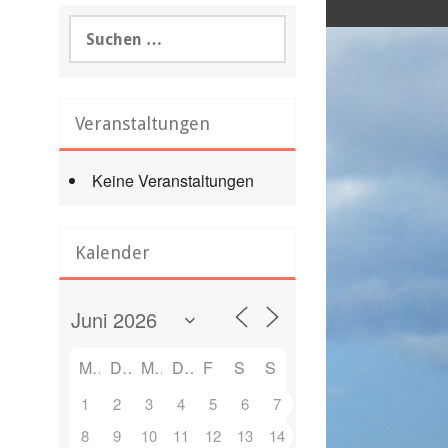
Suchen
nach:
Veranstaltungen
Keine Veranstaltungen
Office 365
Outlook Live
Kalender
M
D
M
D
F
S
S
1
2
3
4
5
6
7
8
9
10
11
12
13
14