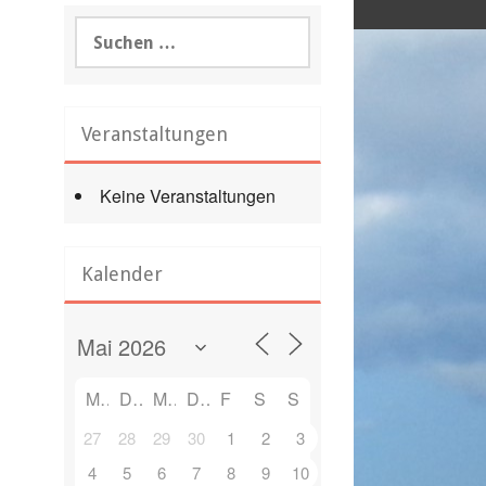
Suchen
nach:
Veranstaltungen
Keine Veranstaltungen
Office 365
Outlook Live
Kalender
M
D
M
D
F
S
S
27
28
29
30
1
2
3
4
5
6
7
8
9
10