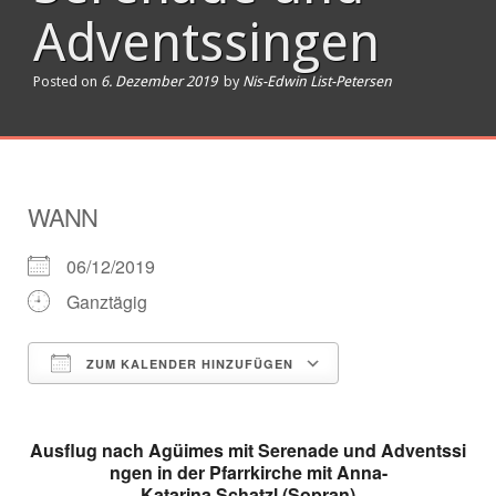
Adventssingen
Posted on
6. Dezember 2019
by
Nis-Edwin List-Petersen
WANN
06/12/2019
Ganztägig
ZUM KALENDER HINZUFÜGEN
ICS herunterladen
Google Kalender
Ausflug nach Agüimes mit Serenade und Adventssi
ngen in der Pfarrkirche mit Anna-
Katarina Schatzl (Sopran)