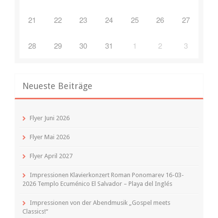
21
22
23
24
25
26
27
28
29
30
31
1
2
3
Neueste Beiträge
Flyer Juni 2026
Flyer Mai 2026
Flyer April 2027
Impressionen Klavierkonzert Roman Ponomarev 16-03-
2026 Templo Ecuménico El Salvador – Playa del Inglés
Impressionen von der Abendmusik „Gospel meets
Classics!“