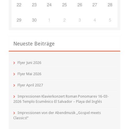
22
23
24
25
26
27
28
29
30
1
2
3
4
5
Neueste Beiträge
Flyer Juni 2026
Flyer Mai 2026
Flyer April 2027
Impressionen Klavierkonzert Roman Ponomarev 16-03-
2026 Templo Ecuménico El Salvador – Playa del Inglés
Impressionen von der Abendmusik „Gospel meets
Classics!“