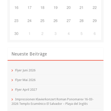
16
17
18
19
20
21
22
23
24
25
26
27
28
29
30
1
2
3
4
5
6
Neueste Beiträge
Flyer Juni 2026
Flyer Mai 2026
Flyer April 2027
Impressionen Klavierkonzert Roman Ponomarev 16-03-
2026 Templo Ecuménico El Salvador – Playa del Inglés