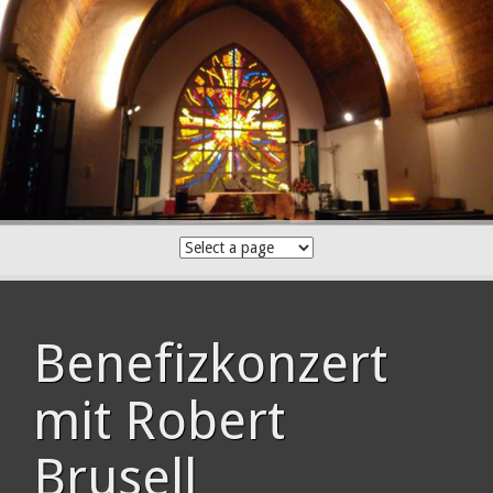
Skip
to
content
Benefizkonzert
mit Robert
Brusell