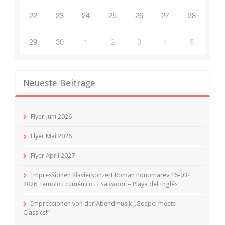
22
23
24
25
26
27
28
29
30
1
2
3
4
5
Neueste Beiträge
Flyer Juni 2026
Flyer Mai 2026
Flyer April 2027
Impressionen Klavierkonzert Roman Ponomarev 16-03-
2026 Templo Ecuménico El Salvador – Playa del Inglés
Impressionen von der Abendmusik „Gospel meets
Classics!“