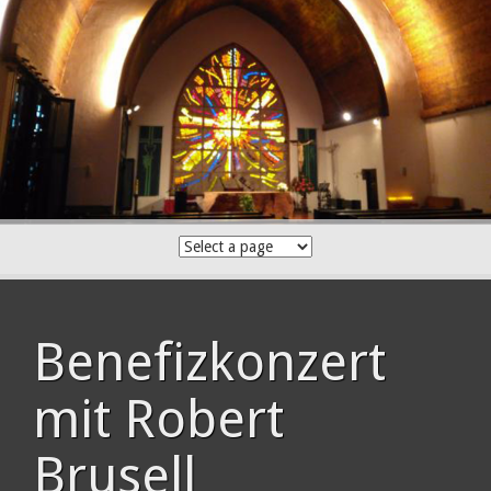
Skip
to
content
Benefizkonzert
mit Robert
Brusell