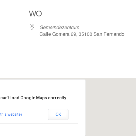
WO
Gemeindezentrum
Calle Gomera 69, 35100 San Fernando
Google Kalender
iCalendar
 can't load Google Maps correctly.
ndezentrum
OK
this website?
omera 69 - 35100 San Fernando
altungen