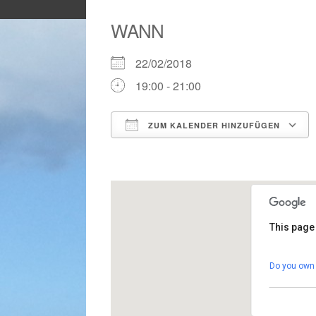
WANN
22/02/2018
19:00 - 21:00
ZUM KALENDER HINZUFÜGEN
ICS herunterladen
This page
Gemei
Do you own 
Calle G
Veranst