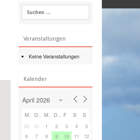
Suchen
nach:
Veranstaltungen
Keine Veranstaltungen
Office 365
Outlook Live
Kalender
M
D
M
D
F
S
S
30
31
1
2
3
4
5
6
7
8
11
12
9
10