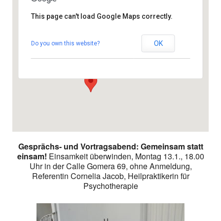
This page can't load Google Maps correctly.
Gemeindezentrum
OK
Do you own this website?
Calle Gomera 69 - 35100 San Fernando
Veranstaltungen
Gesprächs- und Vortragsabend: Gemeinsam statt
einsam!
Einsamkeit überwinden, Montag 13.1., 18.00
Uhr in der Calle Gomera 69, ohne Anmeldung,
Referentin Cornelia Jacob, Heilpraktikerin für
Psychotherapie