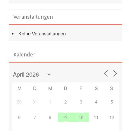
Veranstaltungen
Keine Veranstaltungen
Kalender
M
D
M
D
F
S
S
30
31
1
2
3
4
5
6
7
8
11
12
9
10