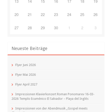
13
14
15
16
17
18
19
20
21
22
23
24
25
26
27
28
29
30
1
2
3
Neueste Beiträge
Flyer Juni 2026
Flyer Mai 2026
Flyer April 2027
Impressionen Klavierkonzert Roman Ponomarev 16-03-
2026 Templo Ecuménico El Salvador – Playa del Inglés
Impressionen von der Abendmusik „Gospel meets