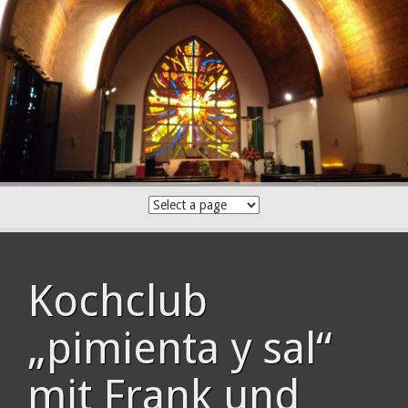
Skip
to
content
Kochclub
„pimienta y sal“
mit Frank und