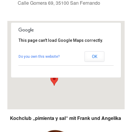
Calle Gomera 69, 35100 San Fernando
This page can't load Google Maps correctly.
Gemeindezentrum
OK
Do you own this website?
Calle Gomera 69 - 35100 San Fernando
Veranstaltungen
Kochclub „pimienta y sal“ mit Frank und Angelika