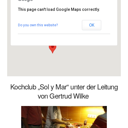
This page can't load Google Maps correctly.
Gemeindezentrum
OK
Do you own this website?
Calle Gomera 69 - 35100 San Fernando
Veranstaltungen
Kochclub „Sol y Mar“
unter der Leitung
von Gertrud Wilke