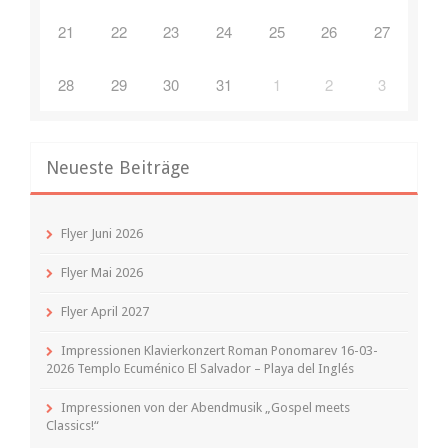
21
22
23
24
25
26
27
28
29
30
31
1
2
3
Neueste Beiträge
Flyer Juni 2026
Flyer Mai 2026
Flyer April 2027
Impressionen Klavierkonzert Roman Ponomarev 16-03-
2026 Templo Ecuménico El Salvador – Playa del Inglés
Impressionen von der Abendmusik „Gospel meets
Classics!“