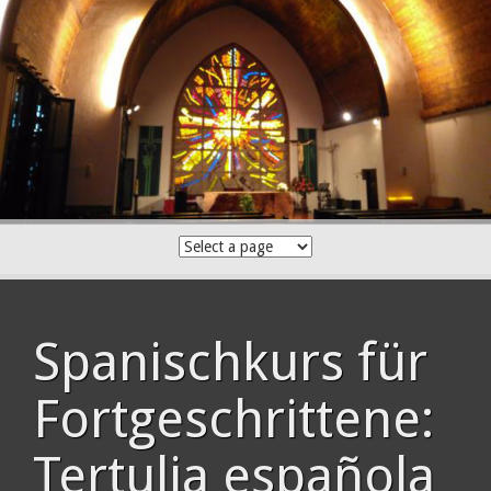
Skip
to
content
Spanischkurs für
Fortgeschrittene:
Tertulia española