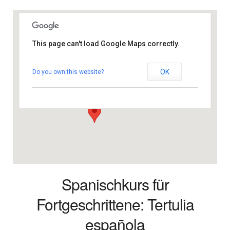
This page can't load Google Maps correctly.
Gemeindezentrum
OK
Do you own this website?
Calle Gomera 69 - 35100 San Fernando
Veranstaltungen
Spanischkurs für
Fortgeschrittene: Tertulia
española