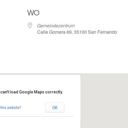
WO
Gemeindezentrum
Calle Gomera 69, 35100 San Fernando
Google Kalender
iCalendar
 can't load Google Maps correctly.
ndezentrum
OK
this website?
omera 69 - 35100 San Fernando
altungen