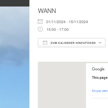
WANN
01/11/2024 - 15/11/2024
15:00 - 17:00
ZUM KALENDER HINZUFÜGEN
ICS herunterladen
This page
Gemei
Do you own 
Calle G
Veranst