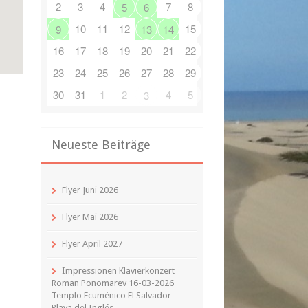
2
3
4
7
8
5
6
10
11
12
15
9
13
14
16
17
18
19
20
21
22
23
24
25
26
27
28
29
30
31
1
2
4
5
3
Neueste Beiträge
Flyer Juni 2026
Flyer Mai 2026
Flyer April 2027
Impressionen Klavierkonzert
Roman Ponomarev 16-03-2026
Templo Ecuménico El Salvador –
Playa del Inglés