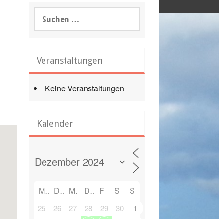
Suchen
nach:
Veranstaltungen
Keine Veranstaltungen
Office 365
Outlook Live
Kalender
M
D
M
D
F
S
S
25
26
27
28
29
30
1