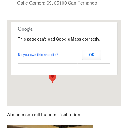
Calle Gomera 69, 35100 San Fernando
This page can't load Google Maps correctly.
Gemeindezentrum
OK
Do you own this website?
Calle Gomera 69 - 35100 San Fernando
Veranstaltungen
Abendessen mit Luthers Tischreden