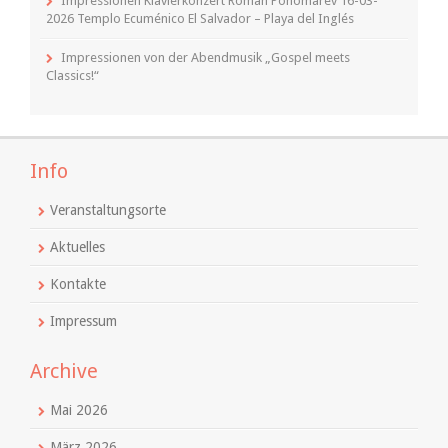
Impressionen Klavierkonzert Roman Ponomarev 16-03-
2026 Templo Ecuménico El Salvador – Playa del Inglés
Impressionen von der Abendmusik „Gospel meets
Classics!“
Info
Veranstaltungsorte
Aktuelles
Kontakte
Impressum
Archive
Mai 2026
März 2026