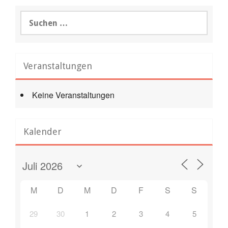
Suchen
nach:
Veranstaltungen
Keine Veranstaltungen
Kalender
M
D
M
D
F
S
S
29
30
1
2
3
4
5