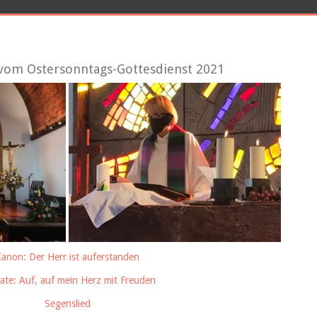
vom Ostersonntags-Gottesdienst 2021
anon: Der Herr ist auferstanden
ate: Auf, auf mein Herz mit Freuden
Segenslied