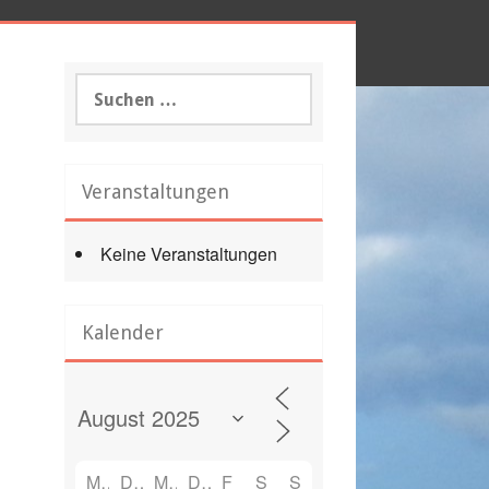
Suchen
nach:
Veranstaltungen
Keine Veranstaltungen
Kalender
M
D
M
D
F
S
S