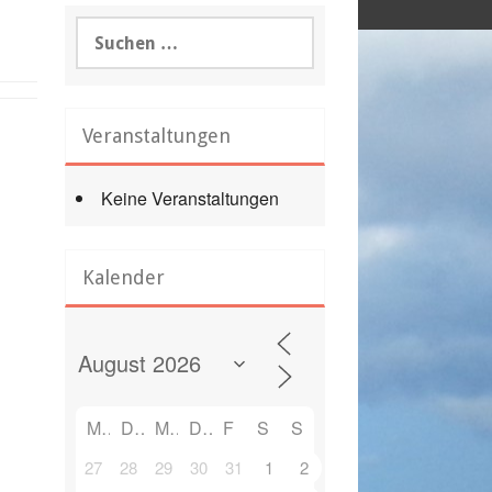
Suchen
nach:
Veranstaltungen
Keine Veranstaltungen
Kalender
M
D
M
D
F
S
S
27
28
29
30
31
1
2