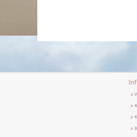
Inf
V
A
K
I