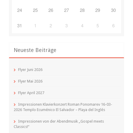
24
25
26
27
28
29
30
31
1
2
3
4
5
6
Neueste Beiträge
Flyer Juni 2026
Flyer Mai 2026
Flyer April 2027
Impressionen Klavierkonzert Roman Ponomarev 16-03-
2026 Templo Ecuménico El Salvador – Playa del Inglés
Impressionen von der Abendmusik „Gospel meets
Classics!“