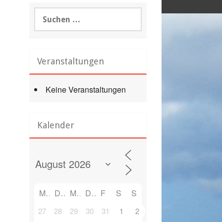
Suchen
nach:
Veranstaltungen
Keine Veranstaltungen
Office 365
Outlook Live
Kalender
M
D
M
D
F
S
S
27
28
29
30
31
1
2