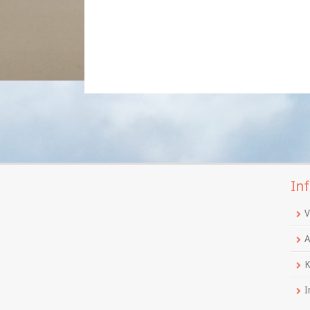
Inf
V
A
K
I