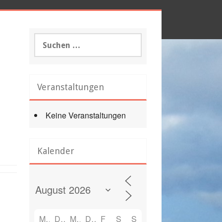
Suchen
nach:
Veranstaltungen
Keine Veranstaltungen
Office 365
Outlook Live
Kalender
M
D
M
D
F
S
S