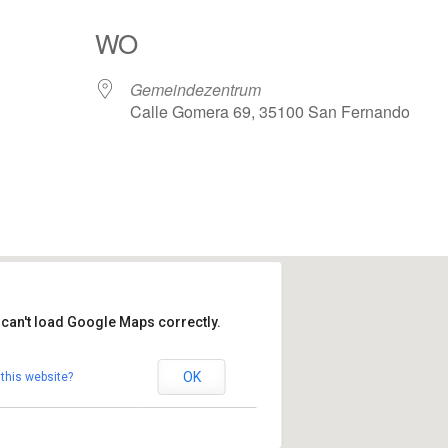
WO
Gemeindezentrum
Calle Gomera 69, 35100 San Fernando
Google Kalender
iCalendar
 can't load Google Maps correctly.
ndezentrum
OK
this website?
omera 69 - 35100 San Fernando
altungen