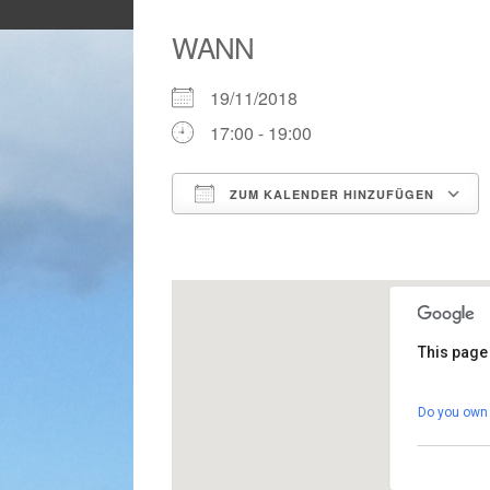
WANN
19/11/2018
17:00 - 19:00
ZUM KALENDER HINZUFÜGEN
ICS herunterladen
This page
Gemei
Do you own 
Calle G
Veranst