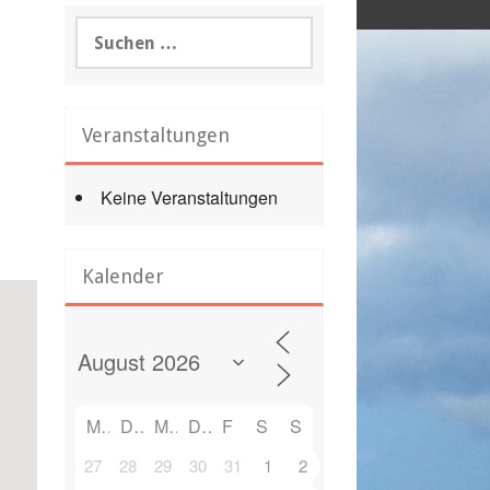
Suchen
nach:
Veranstaltungen
Keine Veranstaltungen
Office 365
Outlook Live
Kalender
M
D
M
D
F
S
S
27
28
29
30
31
1
2