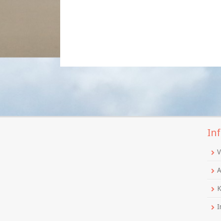
Inf
V
A
K
I