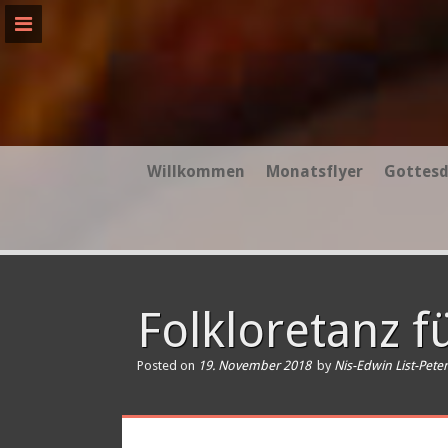
Skip
to
content
Willkommen
Monatsflyer
Gottesd
Folkloretanz f
Posted on
19. November 2018
by
Nis-Edwin List-Pete