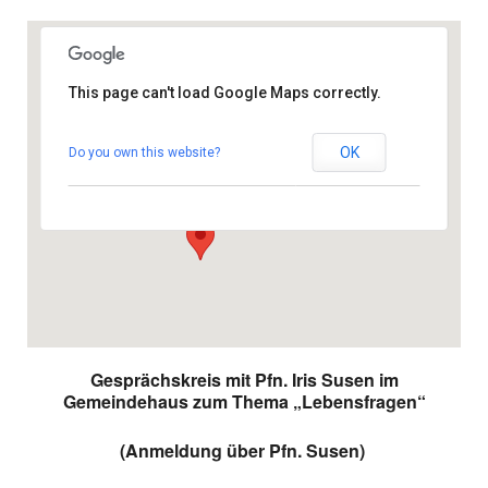
This page can't load Google Maps correctly.
Gemeindezentrum
OK
Do you own this website?
Calle Gomera 69 - 35100 San Fernando
Veranstaltungen
Gesprächskreis mit Pfn. Iris Susen im
Gemeindehaus zum Thema „Lebensfragen“
(Anmeldung über Pfn. Susen)