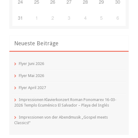
24
25
26
27
28
29
30
31
1
2
3
4
5
6
Neueste Beiträge
Flyer Juni 2026
Flyer Mai 2026
Flyer April 2027
Impressionen Klavierkonzert Roman Ponomarev 16-03-
2026 Templo Ecuménico El Salvador – Playa del Inglés
Impressionen von der Abendmusik „Gospel meets
Classics!“