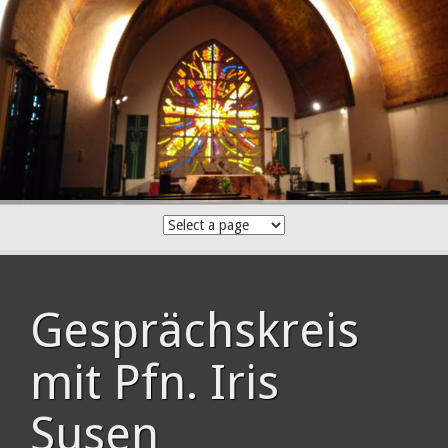
Skip
to
content
Gesprächskreis
mit Pfn. Iris
Susen