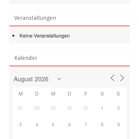
Veranstaltungen
Keine Veranstaltungen
Kalender
M
D
M
D
F
S
S
27
28
29
30
31
1
2
3
4
5
6
7
8
9