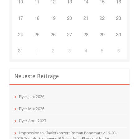
10
11
12
13
14
15
16
17
18
19
20
21
22
23
24
25
26
27
28
29
30
31
1
2
3
4
5
6
Neueste Beiträge
Flyer Juni 2026
Flyer Mai 2026
Flyer April 2027
Impressionen Klavierkonzert Roman Ponomarev 16-03-
2026 Templo Ecuménico El Salvador – Playa del Inglés