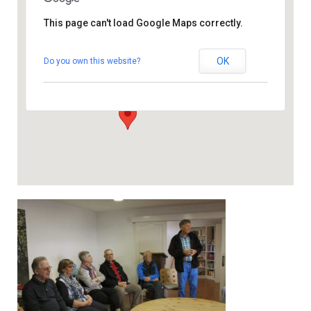
This page can't load Google Maps correctly.
Gemeindezentrum
OK
Do you own this website?
Calle Gomera 69 - 35100 San Fernando
Veranstaltungen