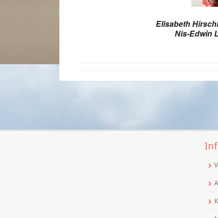
Elisabeth Hirsch
Nis-Edwin L
Inf
V
A
K