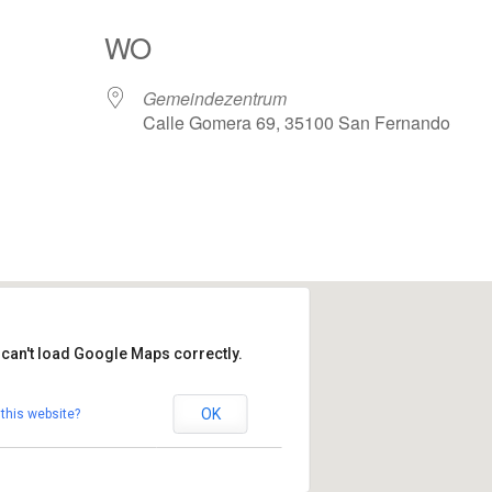
WO
Gemeindezentrum
Calle Gomera 69, 35100 San Fernando
Google Kalender
iCalendar
 can't load Google Maps correctly.
ndezentrum
OK
this website?
omera 69 - 35100 San Fernando
altungen