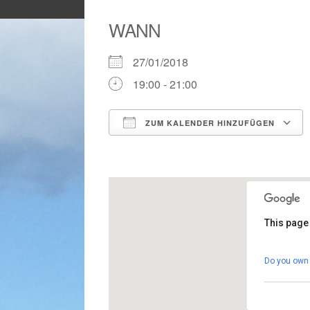
WANN
27/01/2018
19:00 - 21:00
ZUM KALENDER HINZUFÜGEN
ICS herunterladen
This page
Gemei
Do you own 
Calle G
Veranst