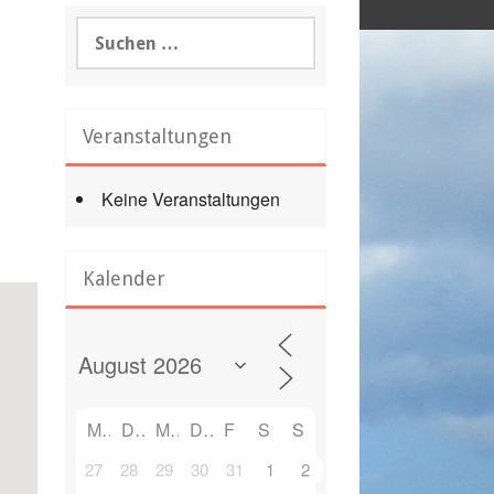
Suchen
nach:
Veranstaltungen
Keine Veranstaltungen
Office 365
Outlook Live
Kalender
M
D
M
D
F
S
S
27
28
29
30
31
1
2