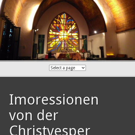
Skip
to
content
Imoressionen
von der
Christvesper