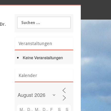
Suchen
Dr.
nach:
Veranstaltungen
Keine Veranstaltungen
Kalender
M
D
M
D
F
S
S