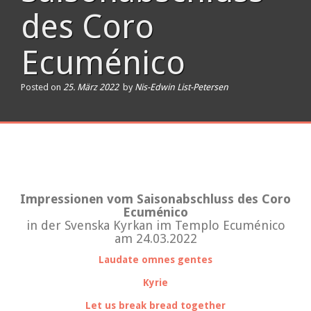
des Coro
Ecuménico
Posted on
25. März 2022
by
Nis-Edwin List-Petersen
Impressionen vom Saisonabschluss des Coro
Ecuménico
in der Svenska Kyrkan im Templo Ecuménico
am 24.03.2022
Laudate omnes gentes
Kyrie
Let us break bread together