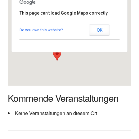
This page can't load Google Maps correctly.
Centro Ecumenico el Salvador
OK
Do you own this website?
Av. de Italia - Playa del Inglès de Maspalomas
Veranstaltungen
Kommende Veranstaltungen
Keine Veranstaltungen an diesem Ort