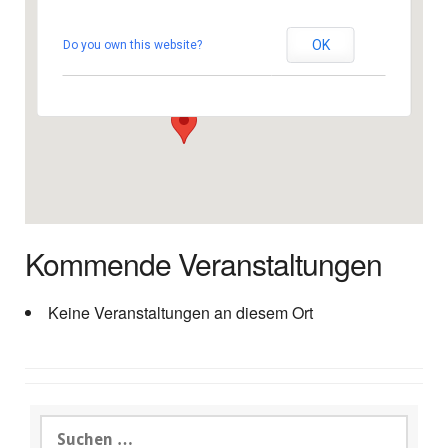
Centro Ecuménico
OK
Do you own this website?
Avenida Italia - Playa del IKnglés
Veranstaltungen
Kommende Veranstaltungen
Keine Veranstaltungen an diesem Ort
Suchen
nach: