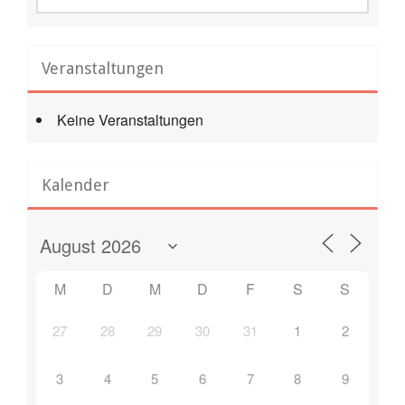
Veranstaltungen
Keine Veranstaltungen
Kalender
M
D
M
D
F
S
S
27
28
29
30
31
1
2
3
4
5
6
7
8
9