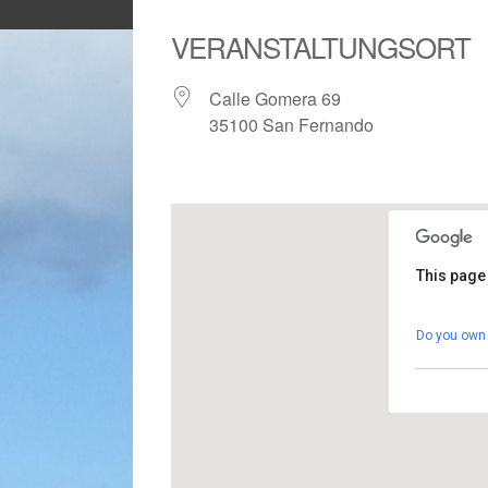
VERANSTALTUNGSORT
Calle Gomera 69
35100 San Fernando
This page
Gemei
Do you own 
Calle G
Veranst