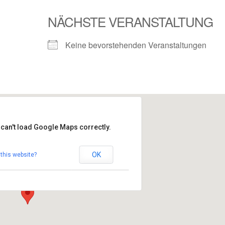
NÄCHSTE VERANSTALTUNG
Keine bevorstehenden Veranstaltungen
 can't load Google Maps correctly.
ndezentrum
OK
this website?
omera 69 - 35100 San Fernando
altungen