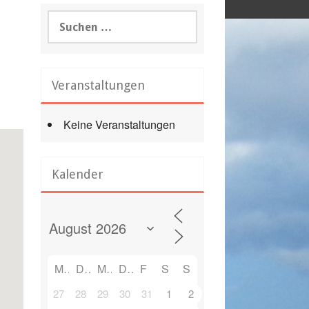
Suchen
nach:
Veranstaltungen
Keine Veranstaltungen
Kalender
M
D
M
D
F
S
S
27
28
29
30
31
1
2