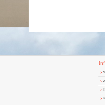
Inf
V
A
K
I