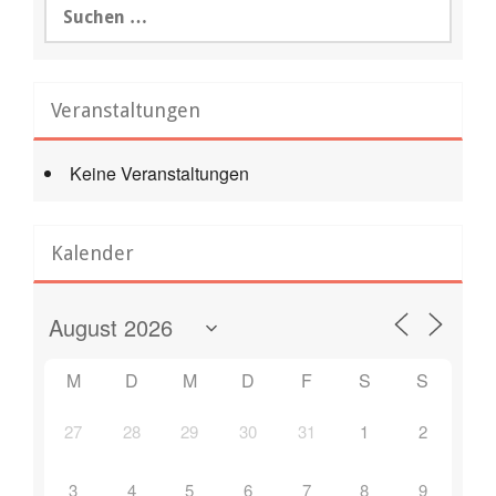
Suchen
nach:
Veranstaltungen
Keine Veranstaltungen
Kalender
M
D
M
D
F
S
S
27
28
29
30
31
1
2
3
4
5
6
7
8
9